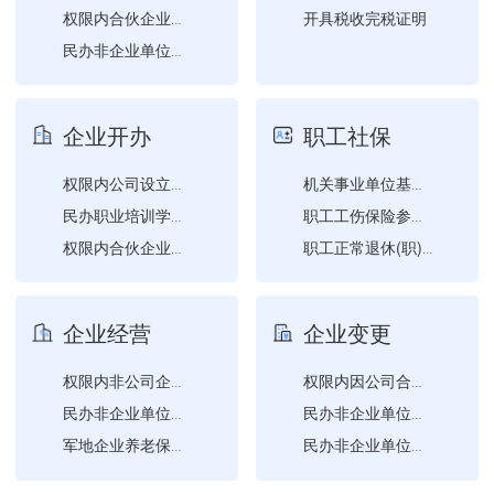
开具税收完税证明
权限内合伙企业设立登记
民办非企业单位成立登记
权限内个人独资企业设立登...
社会团体变更登记（社会团...
企业开办
职工社保
权限内非公司企业法人设立...
权限内公司设立登记
机关事业单位基本养老保险...
民办职业培训学校设立审批
职工工伤保险参保登记
权限内合伙企业设立登记
职工正常退休(职)申请
权限内个人独资企业设立登...
职工参保信息变更登记
权限内分公司设立登记
职工企业养老保险参保登记
企业经营
企业变更
权限内公司备案
职工参保登记
职工机关事业单位养老保险...
权限内非公司企业法人备案
权限内因公司合并（分立）...
职工失业保险参保登记
民办非企业单位的变更登记...
民办非企业单位的变更登记...
军地企业养老保险关系转移...
民办非企业单位的变更登记...
企业年金方案重要条款变更...