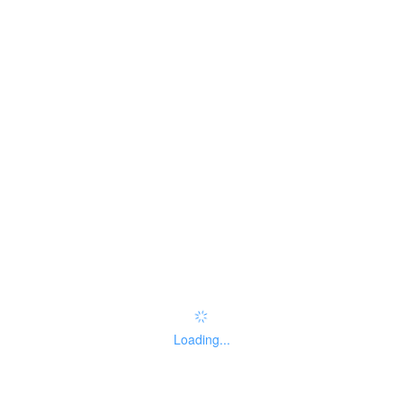
是否收费
no
咨询方式
无
监督投诉方式
无
好差评
办件服务：
办事指南：
Loading...
指南评价
查看评价