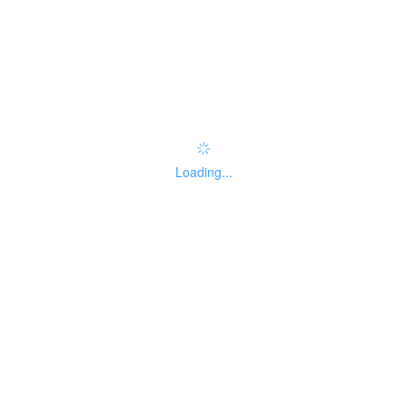
办事指南：
指南评价
查看评价
权责清单
Loading...
基本信息
线下办事点
受理标准
办理流程
申请材料
收费信息