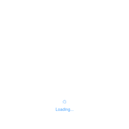
申请材料
是否收费
no
咨询方式
无
监督投诉方式
无
好差评
办件服务：
办事指南：
Loading...
指南评价
查看评价