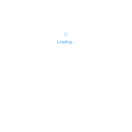
实施主体性质
01
Loading...
法人主题分类
暂无分类
办理结果名称
办理结果样本