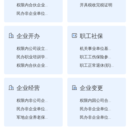
开具税收完税证明
权限内合伙企业设立登记
民办非企业单位成立登记
权限内个人独资企业设立登...
社会团体变更登记（社会团...
企业开办
职工社保
权限内非公司企业法人设立...
权限内公司设立登记
机关事业单位基本养老保险...
民办职业培训学校设立审批
职工工伤保险参保登记
权限内合伙企业设立登记
职工正常退休(职)申请
权限内个人独资企业设立登...
职工参保信息变更登记
权限内分公司设立登记
职工企业养老保险参保登记
企业经营
企业变更
权限内公司备案
职工参保登记
职工机关事业单位养老保险...
权限内非公司企业法人备案
权限内因公司合并（分立）...
职工失业保险参保登记
民办非企业单位的变更登记...
民办非企业单位的变更登记...
军地企业养老保险关系转移...
民办非企业单位的变更登记...
企业年金方案重要条款变更...