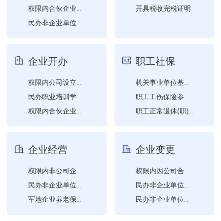
开具税收完税证明
权限内合伙企业设立登记
民办非企业单位成立登记
权限内个人独资企业设立登...
社会团体变更登记（社会团...
企业开办
职工社保
权限内非公司企业法人设立...
权限内公司设立登记
机关事业单位基本养老保险...
民办职业培训学校设立审批
职工工伤保险参保登记
权限内合伙企业设立登记
职工正常退休(职)申请
权限内个人独资企业设立登...
职工参保信息变更登记
权限内分公司设立登记
职工企业养老保险参保登记
企业经营
企业变更
权限内公司备案
职工参保登记
职工机关事业单位养老保险...
权限内非公司企业法人备案
权限内因公司合并（分立）...
职工失业保险参保登记
民办非企业单位的变更登记...
民办非企业单位的变更登记...
军地企业养老保险关系转移...
民办非企业单位的变更登记...
企业年金方案重要条款变更...