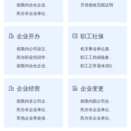
开具税收完税证明
权限内合伙企业设立登记
民办非企业单位成立登记
权限内个人独资企业设立登...
社会团体变更登记（社会团...
企业开办
职工社保
权限内非公司企业法人设立...
权限内公司设立登记
机关事业单位基本养老保险...
民办职业培训学校设立审批
职工工伤保险参保登记
权限内合伙企业设立登记
职工正常退休(职)申请
权限内个人独资企业设立登...
职工参保信息变更登记
权限内分公司设立登记
职工企业养老保险参保登记
企业经营
企业变更
权限内公司备案
职工参保登记
职工机关事业单位养老保险...
权限内非公司企业法人备案
权限内因公司合并（分立）...
职工失业保险参保登记
民办非企业单位的变更登记...
民办非企业单位的变更登记...
军地企业养老保险关系转移...
民办非企业单位的变更登记...
企业年金方案重要条款变更...