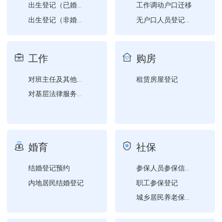
工作调动户口迁移
出生登记（已婚学生夫妻双...
出生登记（非婚生育子女随...
无户口人员登记户口
死亡注销户口
出生登记（本人出生在国外...
户籍事项证明
工作
购房
租赁房屋登记
对班主任及其他德育工作先...
对基层法律服务所、基层法...
婚育
社保
结婚登记预约
参保人员参保信息查询
内地居民结婚登记
职工参保登记
城乡居民养老保险参保登记