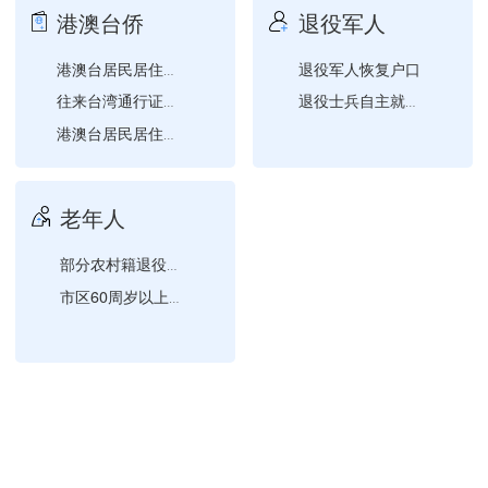
港澳台侨
退役军人
退役军人恢复户口
港澳台居民居住证作废
往来台湾通行证首次申请
退役士兵自主就业一次性经...
港澳台居民居住证补领
赴台团队旅游签注签发
老年人
部分农村籍退役士兵老年生...
市区60周岁以上低保、低...