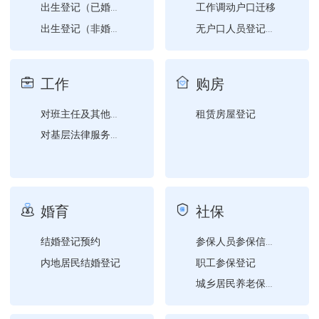
工作调动户口迁移
出生登记（已婚学生夫妻双...
出生登记（非婚生育子女随...
无户口人员登记户口
死亡注销户口
出生登记（本人出生在国外...
户籍事项证明
工作
购房
租赁房屋登记
对班主任及其他德育工作先...
对基层法律服务所、基层法...
婚育
社保
结婚登记预约
参保人员参保信息查询
内地居民结婚登记
职工参保登记
城乡居民养老保险参保登记