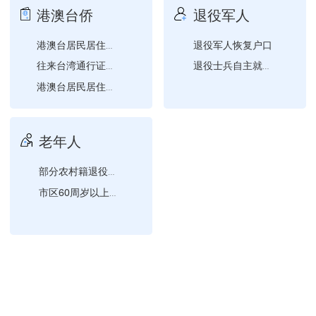
港澳台侨
退役军人
退役军人恢复户口
港澳台居民居住证作废
往来台湾通行证首次申请
退役士兵自主就业一次性经...
港澳台居民居住证补领
赴台团队旅游签注签发
老年人
部分农村籍退役士兵老年生...
市区60周岁以上低保、低...