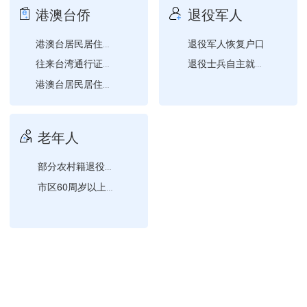
港澳台侨
退役军人
退役军人恢复户口
港澳台居民居住证作废
往来台湾通行证首次申请
退役士兵自主就业一次性经...
港澳台居民居住证补领
赴台团队旅游签注签发
老年人
部分农村籍退役士兵老年生...
市区60周岁以上低保、低...