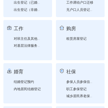
工作调动户口迁移
出生登记（已婚学生夫妻双...
出生登记（非婚生育子女随...
无户口人员登记户口
死亡注销户口
出生登记（本人出生在国外...
户籍事项证明
工作
购房
租赁房屋登记
对班主任及其他德育工作先...
对基层法律服务所、基层法...
婚育
社保
结婚登记预约
参保人员参保信息查询
内地居民结婚登记
职工参保登记
城乡居民养老保险参保登记